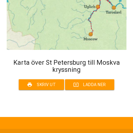
Karta över St Petersburg till Moskva
kryssning
print
system_update_alt
SKRIV UT
LADDA NER