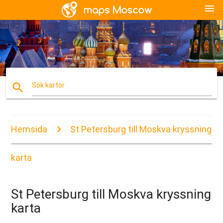
menu
search
Sök kartor
Hemsida
St Petersburg till Moskva kryssning
karta
St Petersburg till Moskva kryssning
karta