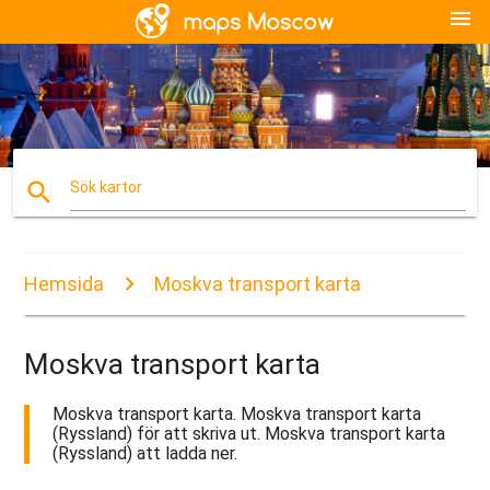
menu
search
Sök kartor
Hemsida
Moskva transport karta
Moskva transport karta
Moskva transport karta. Moskva transport karta
(Ryssland) för att skriva ut. Moskva transport karta
(Ryssland) att ladda ner.