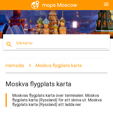
menu
search
Sök kartor
Hemsida
Moskva flygplats karta
Moskva flygplats karta
Moskvas flygplats karta över terminalen. Moskva
flygplats karta (Ryssland) för att skriva ut. Moskva
flygplats karta (Ryssland) att ladda ner.